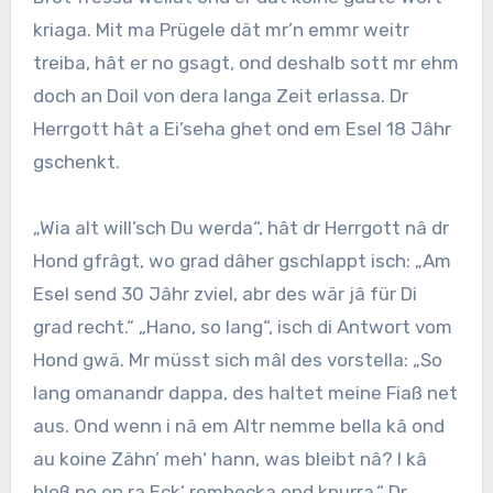
kriaga. Mit ma Prügele dät mr’n emmr weitr
treiba, hât er no gsagt, ond deshalb sott mr ehm
doch an Doil von dera langa Zeit erlassa. Dr
Herrgott hât a Ei’seha ghet ond em Esel 18 Jâhr
gschenkt.
„Wia alt will’sch Du werda“, hât dr Herrgott nâ dr
Hond gfrâgt, wo grad dâher gschlappt isch: „Am
Esel send 30 Jâhr zviel, abr des wär jâ für Di
grad recht.“ „Hano, so lang“, isch di Antwort vom
Hond gwä. Mr müsst sich mâl des vorstella: „So
lang omanandr dappa, des haltet meine Fiaß net
aus. Ond wenn i nâ em Altr nemme bella kâ ond
au koine Zähn’ meh‘ hann, was bleibt nâ? I kâ
bloß no en ra Eck’ romhocka ond knurra.“ Dr