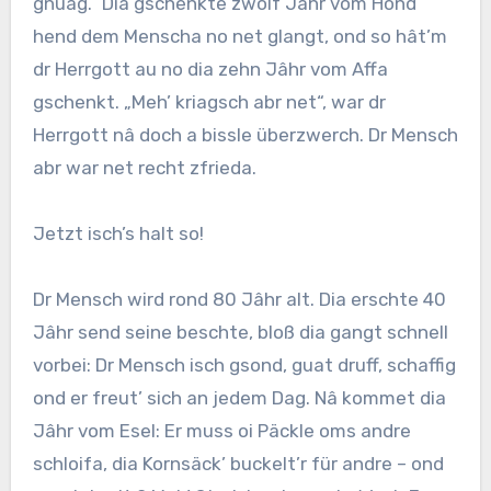
gnuag.“ Dia gschenkte zwölf Jâhr vom Hond
hend dem Menscha no net glangt, ond so hât’m
dr Herrgott au no dia zehn Jâhr vom Affa
gschenkt. „Meh’ kriagsch abr net“, war dr
Herrgott nâ doch a bissle überzwerch. Dr Mensch
abr war net recht zfrieda.
Jetzt isch’s halt so!
Dr Mensch wird rond 80 Jâhr alt. Dia erschte 40
Jâhr send seine beschte, bloß dia gangt schnell
vorbei: Dr Mensch isch gsond, guat druff, schaffig
ond er freut’ sich an jedem Dag. Nâ kommet dia
Jâhr vom Esel: Er muss oi Päckle oms andre
schloifa, dia Kornsäck’ buckelt’r für andre – ond