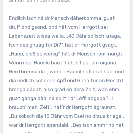
am Aff’ zehn Jâhr erlassa.
Endlich isch nâ dr Mensch dâherkomma, guat
druff ond gsond, ond hât vom Herrgott sei
Lebenszeit wissa wella. „40 Jâhr sollsch kriaga.
Isch des gnuag für Di?“, hât dr Herrgott gsagt.
„Hano, bloß so wenig“, hât dr Mensch rom-nörglt.
Wenn’r sei Häusle baut‘ häb, s’Feur am oigana
Herd brenna dät, wenn’r Bäumle pflanzt häb, ond
dia endlich scheene Äpfl ond Birna für an Moscht
brenga dädat, also grad en dera Zeit, wo’s ehm
guat ganga däd, nâ sollt’r dr Löffl abgeba? „I
brauch’ meh’ Zeit“, hât’r dr Herrgott âgraunzt.
„Du sollsch dia 18 Jâhr vom Esel no drzua kriega“,
war dr Herrgott spendabl. „Des isch emmr no net