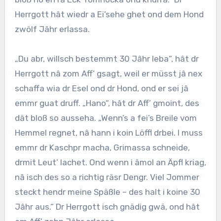
Herrgott hât wiedr a Ei’sehe ghet ond dem Hond
zwölf Jâhr erlassa.
„Du abr, willsch bestemmt 30 Jâhr leba“, hât dr
Herrgott nâ zom Aff‘ gsagt, weil er müsst jâ nex
schaffa wia dr Esel ond dr Hond, ond er sei jâ
emmr guat druff. „Hano“, hât dr Aff’ gmoint, des
dät bloß so ausseha. „Wenn’s a fei’s Breile vom
Hemmel regnet, nâ hann i koin Löffl drbei. I muss
emmr dr Kaschpr macha, Grimassa schneide,
drmit Leut’ lachet. Ond wenn i âmol an Äpfl kriag,
nâ isch des so a richtig räsr Dengr. Viel Jommer
steckt hendr meine Späßle – des halt i koine 30
Jâhr aus.“ Dr Herrgott isch gnädig gwä, ond hât