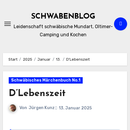
Zum
Inhalt
SCHWABENBLOG
springen
Leidenschaft schwäbische Mundart, Oltimer-
Camping und Kochen
Start
2025
Januar
13.
D’Lebenszeit
Schwäbisches Märchenbuch No.1
D’Lebenszeit
Von
Jürgen Kunz
13. Januar 2025