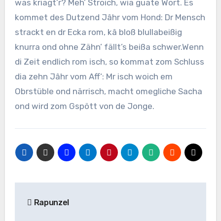
was kriagt’r? Meh’ Stroich, wia guate Wort. Es
kommet des Dutzend Jâhr vom Hond: Dr Mensch
strackt en dr Ecka rom, kâ bloß blullabeißig
knurra ond ohne Zähn’ fällt’s beißa schwer.Wenn
di Zeit endlich rom isch, so kommat zom Schluss
dia zehn Jâhr vom Aff‘: Mr isch woich em
Obrstüble ond närrisch, macht omegliche Sacha
ond wird zom Gspött von de Jonge.
Beitragsnavigation
Rapunzel