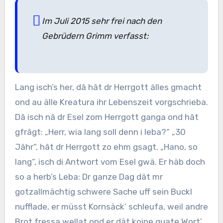
Im Juli 2015 sehr frei nach den
Gebrüdern Grimm verfasst:
Lang isch’s her, dâ hât dr Herrgott älles gmacht
ond au älle Kreatura ihr Lebenszeit vorgschrieba.
Dâ isch nâ dr Esel zom Herrgott ganga ond hât
gfrâgt: „Herr, wia lang soll denn i leba?“ „30
Jâhr“, hât dr Herrgott zo ehm gsagt. „Hano, so
lang“, isch di Antwort vom Esel gwä. Er häb doch
so a herb’s Leba: Dr ganze Dag dät mr
gotzallmächtig schwere Sache uff sein Buckl
nufflade, er müsst Kornsäck’ schleufa, weil andre
Brot fressa wellat ond er dät koine guate Wort’