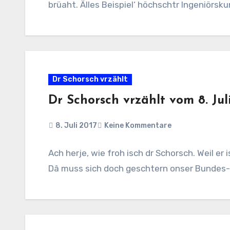
brüaht. Älles Beispiel‘ höchschtr Ingeniörsk
Dr Schorsch vrzählt
Dr Schorsch vrzählt vom 8. Jul
8. Juli 2017
Keine Kommentare
Ach herje, wie froh isch dr Schorsch. Weil er i
Dâ muss sich doch geschtern onser Bundes-An