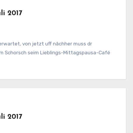
li 2017
Oerwartet, von jetzt uff nâchher muss dr
 Em Schorsch seim Lieblings-Mittagspausa-Café
li 2017