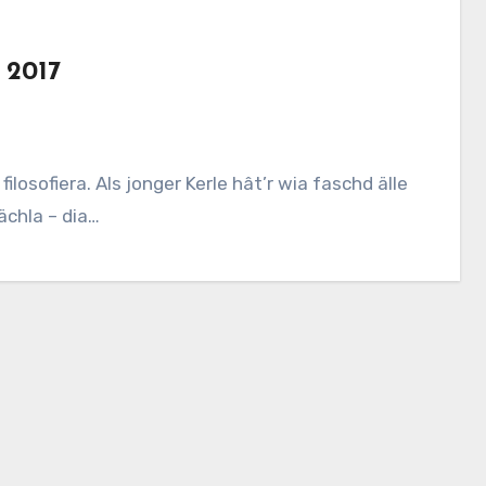
 2017
ilosofiera. Als jonger Kerle hât’r wia faschd älle
ächla – dia…