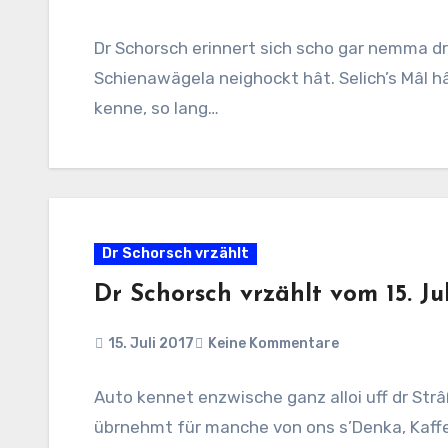
Dr Schorsch erinnert sich scho gar nemma drâ
Schienawägela neighockt hât. Selich’s Mâl h
kenne, so lang…
Dr Schorsch vrzählt
Dr Schorsch vrzählt vom 15. Jul
15. Juli 2017
Keine Kommentare
Auto kennet enzwische ganz alloi uff dr Str
übrnehmt für manche von ons s’Denka, Kaffe