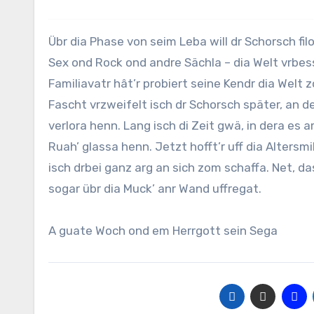
Übr dia Phase von seim Leba will dr Schorsch filosofiera. Als jonger Kerle hât’r wia faschd älle – en dera Zeit von
Sex ond Rock ond andre Sächla – dia Welt vrbess
Familiavatr hât’r probiert seine Kendr dia Welt 
Fascht vrzweifelt isch dr Schorsch später, an 
verlora henn. Lang isch di Zeit gwä, in dera es
Ruah’ glassa henn. Jetzt hofft’r uff dia Altersm
isch drbei ganz arg an sich zom schaffa. Net, da
sogar übr dia Muck’ anr Wand uffregat.
A guate Woch ond em Herrgott sein Sega