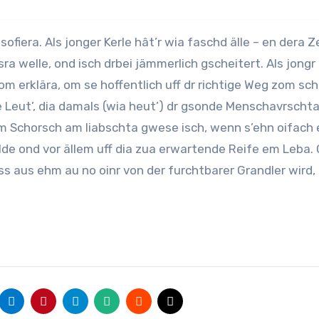
ra welle, ond isch drbei jämmerlich gscheitert. Als jongr
zom erklära, om se hoffentlich uff dr richtige Weg zom sch
de Leut’, dia damals (wia heut’) dr gsonde Menschavrscht
 am Schorsch am liabschta gwese isch, wenn s’ehn oifach 
ilde ond vor ällem uff dia zua erwartende Reife em Leba.
ss aus ehm au no oinr von der furchtbarer Grandler wird, 