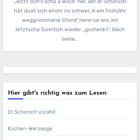
Jetzt isch’s scho a Woch’ her, abr dr Schorsch
hât duat sich emmr no schwer. A em Frühjâhr
weggnommene Stond’ henn se ons am
letztscha Sonntich wieder „gschenkt“. Nâch
seine…
Hier gibt's richtig was zum Lesen:
Dr Schorsch vrzählt
Küchen-Werzeuge