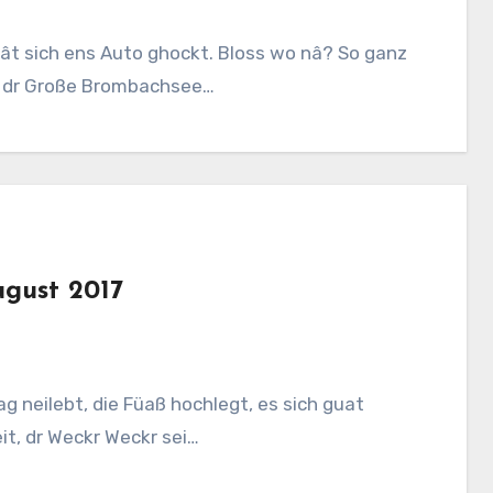
ât sich ens Auto ghockt. Bloss wo nâ? So ganz
ich dr Große Brombachsee…
ugust 2017
Tag neilebt, die Füaß hochlegt, es sich guat
it, dr Weckr Weckr sei…