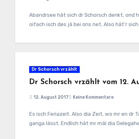
Abandrsee hât sich dr Schorsch denkt, ond h
oifach isch des jâ bei ons net. Also hât‘r s
Dr Schorsch vrzählt
Dr Schorsch vrzählt vom 12. A
12. August 2017
Keine Kommentare
Es isch Feriazeit. Also dia Zeit, wo mr en dr 
ganga lässt. Endlich hât mr mâl dia Gelegahe