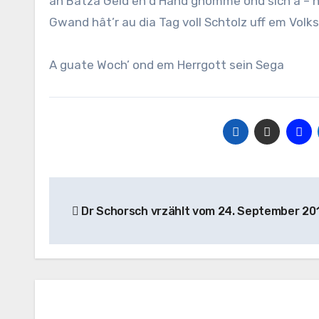
an Batza Geld en d’Händ gnomme ond sich a – hi
Gwand hât’r au dia Tag voll Schtolz uff em Volk
A guate Woch’ ond em Herrgott sein Sega
Beitragsnavigation
Dr Schorsch vrzählt vom 24. September 20