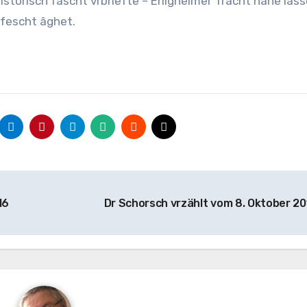
storisch fascht vrbriefte – Erligheimer Tracht nähe lass
sfescht âghet.
16
Dr Schorsch vrzählt vom 8. Oktober 2