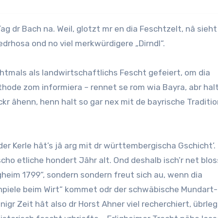
drhosa ond no viel merkwürdigere „Dirndl“.
tmals als landwirtschaftlichs Fescht gefeiert, om dia
ode zom informiera – rennet se rom wia Bayra, abr hal
ckr âhenn, henn halt so gar nex mit de bayrische Traditi
der Kerle hât’s jâ arg mit dr württembergischa Gschicht’.
scho etliche hondert Jâhr alt. Ond deshalb isch’r net blos
gheim 1799“, sondern sondern freut sich au, wenn dia
hpiele beim Wirt“ kommet odr der schwäbische Mundart-
gr Zeit hât also dr Horst Ahner viel recherchiert, übrle