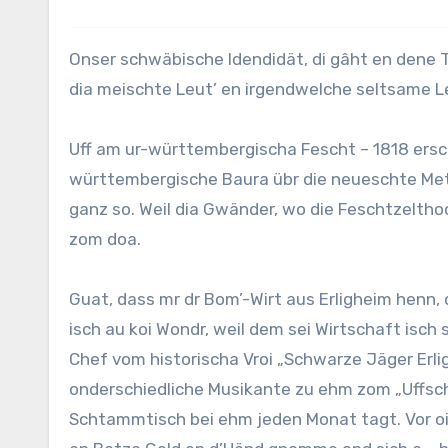
Onser schwäbische Idendidät, di gâht en dene Tag dr Bach na. Weil, glotzt mr en dia Feschtzelt, nâ sieht mr dort
dia meischte Leut’ en irgendwelche seltsame Le
Uff am ur-württembergischa Fescht – 1818 ersch
württembergische Baura übr die neueschte Meth
ganz so. Weil dia Gwänder, wo die Feschtzeltho
zom doa.
Guat, dass mr dr Bom’-Wirt aus Erligheim henn, 
isch au koi Wondr, weil dem sei Wirtschaft isch 
Chef vom historischa Vroi „Schwarze Jäger Erli
onderschiedliche Musikante zu ehm zom „Uffsc
Schtammtisch bei ehm jeden Monat tagt. Vor oini