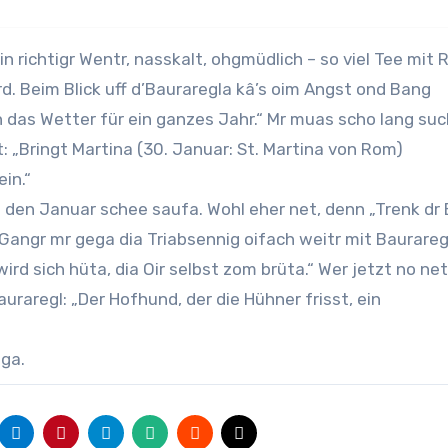
in richtigr Wentr, nasskalt, ohgmüdlich – so viel Tee mit
rd. Beim Blick uff d’Bauraregla kâ’s oim Angst ond Bang
das Wetter für ein ganzes Jahr.“ Mr muas scho lang su
 „Bringt Martina (30. Januar: St. Martina von Rom)
in.“
d den Januar schee saufa. Wohl eher net, denn „Trenk dr
.“ Gangr mr gega dia Triabsennig oifach weitr mit Baurareg
rd sich hüta, dia Oir selbst zom brüta.“ Wer jetzt no ne
auraregl: „Der Hofhund, der die Hühner frisst, ein
ega.