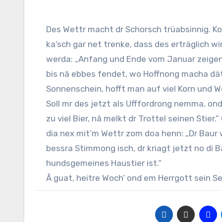
Des Wettr macht dr
Schorsch
trüabsinnig. Ko
ka’sch gar net trenke, dass des erträglich wi
werda: „Anfang und Ende vom Januar zeigen 
bis nâ ebbes fendet, wo Hoffnong macha dät:
Sonnenschein, hofft man auf viel Korn und We
Soll mr des jetzt als Ufffordrong nemma, on
zu viel Bier, nâ melkt dr Trottel seinen Stier
dia nex mit’m Wettr zom doa henn: „Dr Baur wi
bessra Stimmong isch, dr kriagt jetzt no di B
hundsgemeines Haustier ist.“
Â guat, heitre Woch’ ond em Herrgott sein S