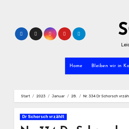
Zum
Inhalt
springen
Lei
Home
Bleiben wir in K
Start
2023
Januar
28.
Nr. 334 Dr Schorsch vrzä
Dr Schorsch vrzählt