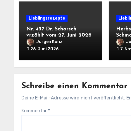
Lieblingsrezepte
Liebl
Nr. 437 Dr. Schorsch
Herbs
vrzählt vom 27. Juni 2026
Schm
Jürgen Kunz
Jü
26. Juni 2026
7. N
Schreibe einen Kommentar
Deine E-Mail-Adresse wird nicht veröffentlicht.
Er
Kommentar
*