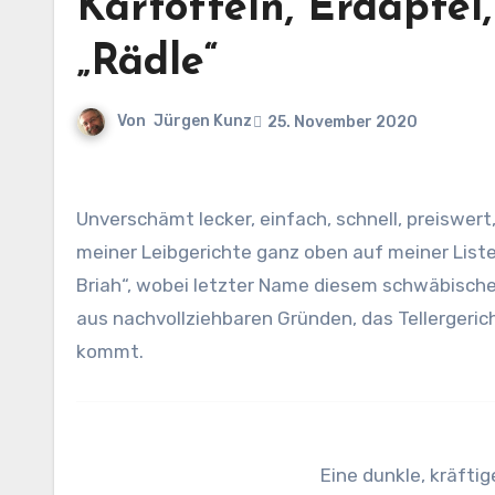
Kartoffeln, Erdäpfe
„Rädle“
Von
Jürgen Kunz
25. November 2020
Unverschämt lecker, einfach, schnell, preiswert, satt machend. Aus ganz frühen Kindertagen hat sich eines
meiner Leibgerichte ganz oben auf meiner Liste 
Briah“, wobei letzter Name diesem schwäbischen
aus nachvollziehbaren Gründen, das Tellergeri
kommt.
Eine dunkle, kräftig