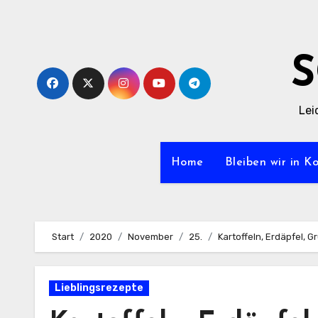
Zum
Inhalt
springen
Lei
Home
Bleiben wir in K
Start
2020
November
25.
Kartoffeln, Erdäpfel, 
Lieblingsrezepte