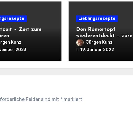
ingsrezepte
Lieblingsrezepte
tzeit – Zeit zum
Den Römertopf
oren
wiederentdeckt – zure
rgen Kunz
Jürgen Kunz
ovember 2023
19. Januar 2022
forderliche Felder sind mit
*
markiert