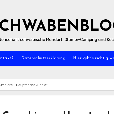
SCHWABENBLO
denschaft schwäbische Mundart, Oltimer-Camping und Ko
ontakt?
Datenschutzerklärung
Hier gibt’s richtig 
Grumbiere – Hauptsache „Rädle“