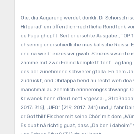
Oje, dia Augareng werdet donklr. Dr Schorsch isch jetzt doch recht froh, weil seit geschtern Âbend isch dia groß
Hitparad‘ em öffentlich-rechtlicha Rondfonk vor
de Fuga ghopft. Seit dr erschte Ausgabe „TOP 
ohsennig ondrschiedliche musikalische Reissr. 
ond nâ wiedr exzessivr gwäh. S’exzessivschte is
zamme mit zwoi Freind komplett fenf Tag lang 
des abr zunehmend schwerer gfalla. En dem Jâ
zudruckt, ond Ohrlappa hend au recht weh doa 
manchmâl au zehmlich erinnerongsschwangr. Ond 
Kriwanek henn d’leut nett vrgessa: „ Stroßaboa“ 
2017: 316), „UFO“ (219; 2017: 341) und „I fahr Da
dr Gotthilf Fischer mit seine Chör’ mit dem „Wür
Es duat nâ richtig guat, dass „Da ben i dahoim“