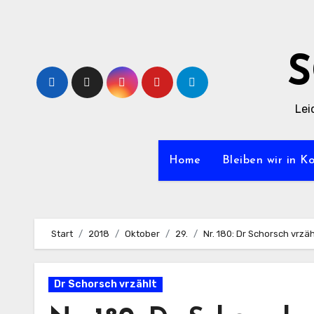
Zum
Inhalt
springen
Lei
Home
Bleiben wir in K
Start
2018
Oktober
29.
Nr. 180: Dr Schorsch vrzä
Dr Schorsch vrzählt