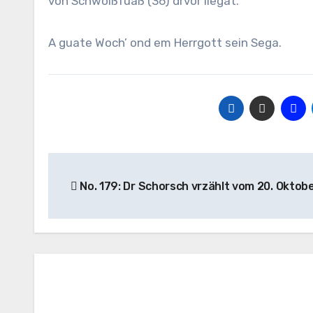
von Schwoißfuaß (36) drvor liegat.
A guate Woch’ ond em Herrgott sein Sega.
Beitragsnavigation
No. 179: Dr Schorsch vrzählt vom 20. Oktob