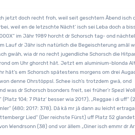
bei, weil en de letzschte Nächt‘ isch sei Leba doch a bis
1000X“ im Jâhr 1989 horcht dr Schorsch tag- ond nächte
Em Lauf dr Jâhr isch natürlich die Begeischterung amâl w
ch gwäh, wia dr no recht jugendliche Schorsch die Hitpa
rond om Uhr ghorcht hât. Jetzt em aluminium-blonda Alt
hr hât’s em Schorsch spätestens morgens om drei Auga
won denne Ohrstöppsl. Schee isch’s trotzdem gwä, ond
was dr Schorsch bsonders freit, sei früher’r Spezl Wol
(Platz 104; 7 Plätz‘ besser wia 2017), „Reggae i di uff“ (
imler“ (480; 2017: 378). Dâ kâ mr jâ dann au leicht ertrag
ttembergr Lied“ (Der reichste Fürst) uff Platz 52 glandet 
 von Wendrsonn (38) ond vor ällem „Oiner isch emmr dr A