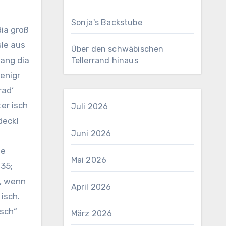
Sonja's Backstube
sle aus
Über den schwäbischen
lang dia
Tellerrand hinaus
enigr
rad‘
er isch
Juli 2026
deckl
Juni 2026
le
Mai 2026
235;
a, wenn
April 2026
isch.
rsch“
März 2026