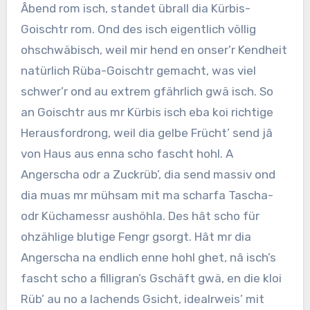
Âbend rom isch, standet übrall dia Kürbis-
Goischtr rom. Ond des isch eigentlich völlig
ohschwäbisch, weil mir hend en onser’r Kendheit
natürlich Rüba-Goischtr gemacht, was viel
schwer’r ond au extrem gfährlich gwä isch. So
an Goischtr aus mr Kürbis isch eba koi richtige
Herausfordrong, weil dia gelbe Frücht’ send jâ
von Haus aus enna scho fascht hohl. A
Angerscha odr a Zuckrüb’, dia send massiv ond
dia muas mr mühsam mit ma scharfa Tascha-
odr Küchamessr aushöhla. Des hât scho für
ohzählige blutige Fengr gsorgt. Hât mr dia
Angerscha na endlich enne hohl ghet, nâ isch’s
fascht scho a filligran’s Gschäft gwä, en die kloi
Rüb’ au no a lachends Gsicht, idealrweis’ mit