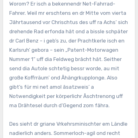
Worom? Er isch a bekennendr Net-Fahrrad-
Fahrer. Weil mr erschtens en dr Mitte vom vierta
Jâhrtausend vor Chrischtus des uff ra Achs’ sich
drehende Rad erfonda hât ond a bissle schpäter
dr Carl Benz – i geb’s zu, der Prachtkerle isch en
Karlsruh’ gebora – sein „Patent-Motorwagen
Nummer 1“ uff dia Feldweg brâcht hât. Seither
send dia Autole schtetig bessr worde, au mit
große Koffrräum’ ond Âhängrkupplonge. Also
gibt’s für mi net amol âsatzweis’ a
Notwendigkeit per körperlichr Âschtrenong uff
ma Drâhtesel durch d’Gegend zom fâhra.
Des sieht dr griane Vrkehrsminischter em Ländle
nadierlich anders. Sommerloch-agil ond recht