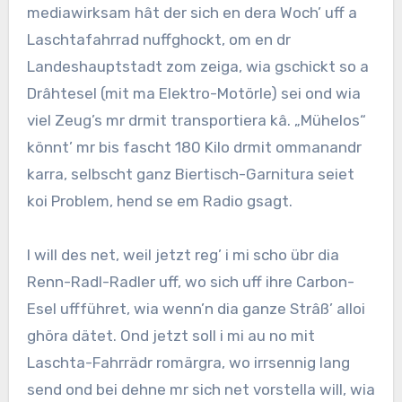
mediawirksam hât der sich en dera Woch’ uff a
Laschtafahrrad nuffghockt, om en dr
Landeshauptstadt zom zeiga, wia gschickt so a
Drâhtesel (mit ma Elektro-Motörle) sei ond wia
viel Zeug’s mr drmit transportiera kâ. „Mühelos“
könnt’ mr bis fascht 180 Kilo drmit ommanandr
karra, selbscht ganz Biertisch-Garnitura seiet
koi Problem, hend se em Radio gsagt.
I will des net, weil jetzt reg’ i mi scho übr dia
Renn-Radl-Radler uff, wo sich uff ihre Carbon-
Esel uffführet, wia wenn’n dia ganze Strâß’ alloi
ghöra dätet. Ond jetzt soll i mi au no mit
Laschta-Fahrrädr romärgra, wo irrsennig lang
send ond bei dehne mr sich net vorstella will, wia