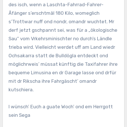
des isch, wenn a Laschta-Fahrrad-Fahrer-
Âfänger s’erschtmâl 180 Kilo, womeglich
s’Trottwar nuff ond nondr, omandr wuchtet. Mr
derf jetzt gschpannt sei, was für a „ökologische
Sau“ vom Vrkehrsminischter no durch’s Ländle
trieba wird. Vielleicht werdet uff am Land wiedr
Ochsakarra statt de Bulldögla entdeckt ond
möglichrweis’ müssat künftig die Taxifahrer ihre
bequeme Limusina en dr Garage lasse ond drfür
mit dr Rikscha ihre Fahrgäscht’ omandr
kutschiera.
I wünsch’ Euch a guate Woch’ ond em Herrgott
sein Sega