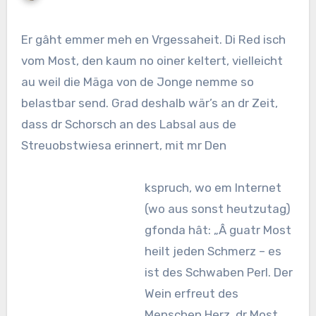
Er gâht emmer meh en Vrgessaheit. Di Red isch
vom Most, den kaum no oiner keltert, vielleicht
au weil die Mäga von de Jonge nemme so
belastbar send. Grad deshalb wär’s an dr Zeit,
dass dr Schorsch an des Labsal aus de
Streuobstwiesa erinnert, mit mr Den
kspruch, wo em Internet
(wo aus sonst heutzutag)
gfonda hât: „Â guatr Most
heilt jeden Schmerz – es
ist des Schwaben Perl. Der
Wein erfreut des
Menschen Herz, dr Most