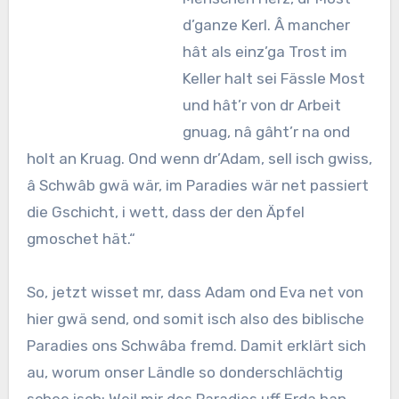
d’ganze Kerl. Â mancher
hât als einz’ga Trost im
Keller halt sei Fässle Most
und hât’r von dr Arbeit
gnuag, nâ gâht’r na ond
holt an Kruag. Ond wenn dr’Adam, sell isch gwiss,
â Schwâb gwä wär, im Paradies wär net passiert
die Gschicht, i wett, dass der den Äpfel
gmoschet hät.“
So, jetzt wisset mr, dass Adam ond Eva net von
hier gwä send, ond somit isch also des biblische
Paradies ons Schwâba fremd. Damit erklärt sich
au, worum onser Ländle so donderschlächtig