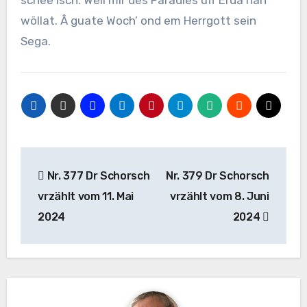
schee isch: Weil mir des Paradies uff Erda han
wöllat. Â guate Woch’ ond em Herrgott sein
Sega.
Beitragsnavigation
Nr. 377 Dr Schorsch
Nr. 379 Dr Schorsch
vrzählt vom 11. Mai
vrzählt vom 8. Juni
2024
2024