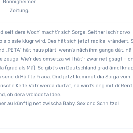
Bönnigheimer
Zeitung.
 seit dera Woch’ macht’r sich Sorga. Seither isch’r drvo
s bissle klügr wird. Des hât sich jetzt radikal vrändert. 
d „PETA“ hât naus plärt, wenn’s nâch ihm ganga dät, nâ
 zeuga. Wie’r des omsetza will hât’r zwar net gsagt – o
lla (grad als Mâ). So gibt’s en Deutschland grad âmol kna
ma send di Hälfte Fraua. Ond jetzt kommet dia Sorga vom
rische Kerle Vatr werda dürfat, nâ wird’s eng mit dr Rent
nd, ob dera vrblödeta Idee.
ner au künftig net zwischa Baby, Sex ond Schnitzel