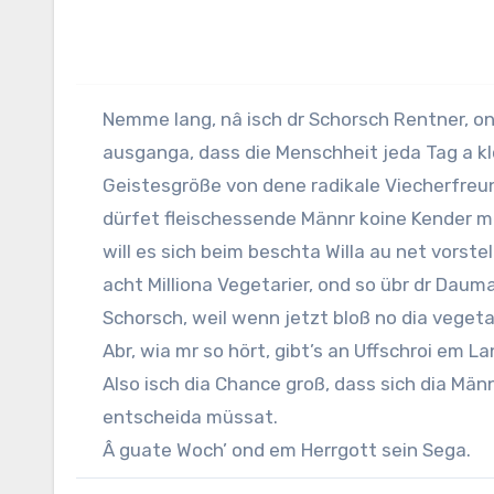
Nemme lang, nâ isch dr
Schorsch
Rentner, ond
ausganga, dass die Menschheit jeda Tag a kloi
Geistesgröße von dene radikale Viecherfreun
dürfet fleischessende Männr koine Kender me
will es sich beim beschta Willa au net vorste
acht Milliona Vegetarier, ond so übr dr Dau
Schorsch
, weil wenn jetzt bloß no dia vegeta
Abr, wia mr so hört, gibt’s an Uffschroi em La
Also isch dia Chance groß, dass sich dia Män
entscheida müssat.
Â guate Woch’ ond em Herrgott sein Sega.