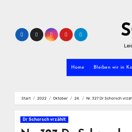
Zum
Inhalt
springen
Lei
Home
Bleiben wir in K
Start
2022
Oktober
24.
Nr. 327 Dr Schorsch vrzä
Dr Schorsch vrzählt