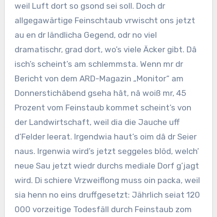
weil Luft dort so gsond sei soll. Doch dr
allgegawärtige Feinschtaub vrwischt ons jetzt
au en dr ländlicha Gegend, odr no viel
dramatischr, grad dort, wo’s viele Äcker gibt. Dâ
isch’s scheint’s am schlemmsta. Wenn mr dr
Bericht von dem ARD-Magazin „Monitor“ am
Donnerstichâbend gseha hât, nâ woiß mr, 45
Prozent vom Feinstaub kommet scheint’s von
der Landwirtschaft, weil dia die Jauche uff
d’Felder leerat. Irgendwia haut’s oim dâ dr Seier
naus. Irgenwia wird’s jetzt seggeles blöd, welch’
neue Sau jetzt wiedr durchs mediale Dorf g’jagt
wird. Di schiere Vrzweiflong muss oin packa, weil
sia henn no eins druffgesetzt: Jährlich seiat 120
000 vorzeitige Todesfäll durch Feinstaub zom