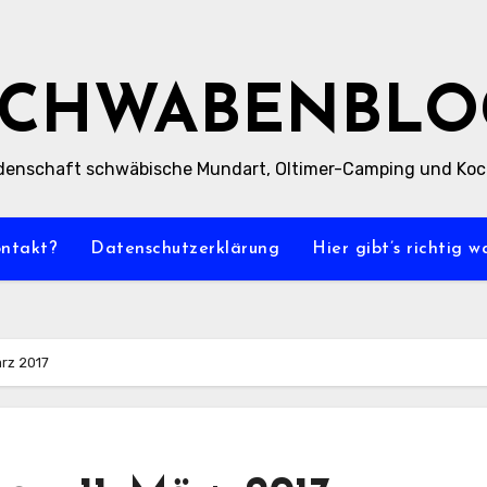
SCHWABENBLO
denschaft schwäbische Mundart, Oltimer-Camping und Ko
ontakt?
Datenschutzerklärung
Hier gibt’s richtig 
ärz 2017