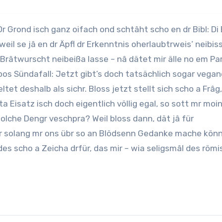
il se jâ en dr Äpfl dr Erkenntnis oherlaubtrweis’ neibis
 Brâtwurscht neibeißa lasse – nâ dätet mir älle no em Pa
pos Sündafall: Jetzt gibt’s doch tatsächlich sogar vegan
tet deshalb als sichr. Bloss jetzt stellt sich scho a Frâg
Eisatz isch doch eigentlich völlig egal, so sott mr moi
 solche Dengr veschpra? Weil bloss dann, dät jâ für
br solang mr ons übr so an Blödsenn Gedanke mache könn
 des scho a Zeicha drfür, das mir – wia seligsmâl des röm