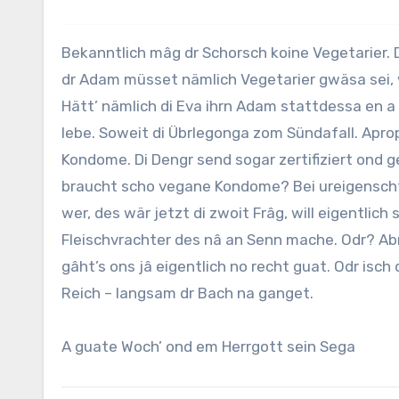
Bekanntlich mâg dr Schorsch koine Vegetarier. Dr Grond isch ganz oifach ond schtâht scho en dr Bibl: Di Eva ond
dr Adam müsset nämlich Vegetarier gwäsa sei, we
Hätt’ nämlich di Eva ihrn Adam stattdessa en a
lebe. Soweit di Übrlegonga zom Sündafall. Apro
Kondome. Di Dengr send sogar zertifiziert ond gel
braucht scho vegane Kondome? Bei ureigenschta 
wer, des wär jetzt di zwoit Frâg, will eigentlich
Fleischvrachter des nâ an Senn mache. Odr? A
gâht’s ons jâ eigentlich no recht guat. Odr isch
Reich – langsam dr Bach na ganget.
A guate Woch’ ond em Herrgott sein Sega