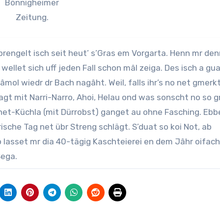
Bönnigheimer
Zeitung.
prengelt isch seit heut’ s’Gras em Vorgarta. Henn mr den
wellet sich uff jeden Fall schon mâl zeiga. Des isch a gua
âmol wiedr dr Bach nagâht. Weil, falls ihr’s no net gmerk
agt mit Narri-Narro, Ahoi, Helau ond was sonscht no so g
net-Küchla (mit Dürrobst) ganget au ohne Fasching. Ebb
ische Tag net übr Streng schlägt. S’duat so koi Not, ab
 lasset mr dia 40-tägig Kaschteierei en dem Jâhr oifach
Sega.