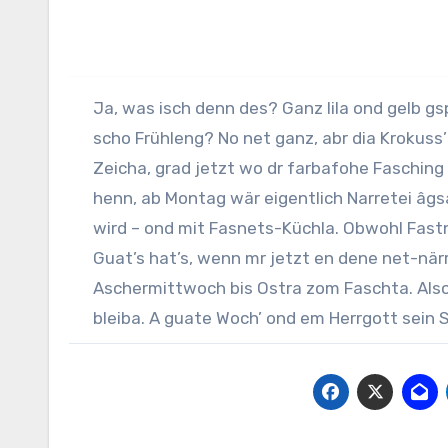
Ja, was isch denn des? Ganz lila ond gelb gs
scho Frühleng? No net ganz, abr dia Krokuss’ 
Zeicha, grad jetzt wo dr farbafohe Fasching 
henn, ab Montag wär eigentlich Narretei âgs
wird – ond mit Fasnets-Küchla. Obwohl Fast
Guat’s hat’s, wenn mr jetzt en dene net-närr
Aschermittwoch bis Ostra zom Faschta. Also
bleiba. A guate Woch’ ond em Herrgott sein 