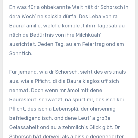
En was für a ohbekannte Welt hât dr Schorsch in
dera Woch‘ neispickla dürfa: Des Leba von ra
Baurafamilie, welche komplett ihrn Tagesablauf
nâch de Bedürfnis von ihre Milchküah‘
ausrichtet. Jeden Tag, au am Feiertrag ond am
Sonntich.
Für jemand, wia dr Schorsch, sieht des erstmals
aus, wia a Plficht, di dia Baura klaglos uff sich
nehmat. Doch wenn mr âmol mit dene
Baurasleut‘ schwätzt, nâ spürt mr, des isch koi
Pflicht, des isch a Lebensplâ, der ohnsennig
befriedigend isch, ond dene Leut‘ a große
Gelassaheit ond au a zehmlich‘s Glick gibt. Dr
Schorsch hât derweil als a bissle degenerierter