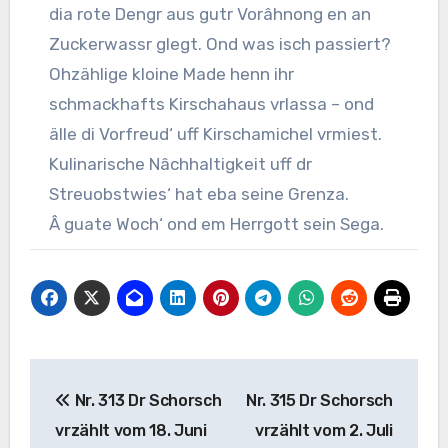
dia rote Dengr aus gutr Vorâhnong en an
Zuckerwassr glegt. Ond was isch passiert?
Ohzählige kloine Made henn ihr
schmackhafts Kirschahaus vrlassa – ond
älle di Vorfreud‘ uff Kirschamichel vrmiest.
Kulinarische Nâchhaltigkeit uff dr
Streuobstwies‘ hat eba seine Grenza.
Â guate Woch‘ ond em Herrgott sein Sega.
Beitragsnavigation
Nr. 313 Dr Schorsch
Nr. 315 Dr Schorsch
vrzählt vom 18. Juni
vrzählt vom 2. Juli