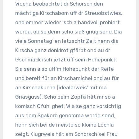
Wocha beobachtet dr
Schorsch
den
mächtiga Kirschabom uff dr Streuobstwies,
ond emmer wieder isch a handvoll probiert
worda, ob se denn scho siaß gnug send. Dia
viele Sonnatag‘ en letzschtr Zeit henn dia
Kirscha ganz donklrot gfärbt ond au dr
Gschmack isch jetzt uff seim Höhepunkt.
Sia senn also uff‘m Höhepunkt der Reife
und bereit für an Kirschamichel ond au für
an Kirschakucha (idealerweis‘ mit ma
Griasguss). Scho beim Zopfa hât mr so a
komisch Gfühl ghet. Wia se ganz vorsichtig
aus dem Spakorb genomma worde send,
henn sich bei de meiste so kloine Löchla
zeigt. Klugrweis hât am
Schorsch
sei Frau