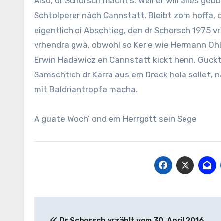
Also, dr Schorsch macht’s. Weil er will älles gebb
Schtolperer nâch Cannstatt. Bleibt zom hoffa, d
eigentlich oi Abschtieg, den dr Schorsch 1975 
vrhendra gwä, obwohl so Kerle wie Hermann Ohli
Erwin Hadewicz en Cannstatt kickt henn. Guckt 
Samschtich dr Karra aus em Dreck hola sollet, 
mit Baldriantropfa macha.
A guate Woch’ ond em Herrgott sein Sege
Beitragsnavigation
Dr Schorsch vrzählt vom 30. April 2016