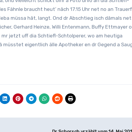
a, ond vielleicht schickt oinr a Foto drvo an dia Schtiefl-
es Fähnle braucht heut’ nâch 17.15 Uhr net no an Trauerfl
vrleba müssa hât, langt. Ond dr Abschtieg isch dâmals ne
cher, Gerhard Heinze, Willi Entenmann, Buffy Ettmayer o
mr jetzt uff dia Schtiefl-Schtolperer, wo am heutiga
nâ müsstet eigentlich älle Apotheker en dr Gegend a Sau
Dr Schorsch vrzählt vom 14. Mai 20