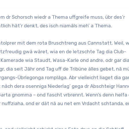
tlich hât’r denkt, des isch niamâls meh’ a Thema.
chtolprer mit dem rota Bruschtreng aus Cannstatt. Weil, 
atzfreudig gwä wäret, wia en de letzschte Tag dia Club-
e Kamerade wia Staudt, Wasa-Karle ond andre, odr gar di
 dia seit Jâhr ond Tag uff de Tribüne älles gebet, nâ m
rgangs-Übrlegonga romplâga. Abr vielleicht liaget dia g
t nâch dera osenniga Niederlag’ gega dr Abschteigr Hann
rta gnomma – ond fascht vrbrennt. Wenn’s denn helfa 
 nuffziaha, ond er dät nâ au net em Vrdacht schtanda, e