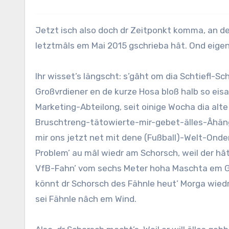
Jetzt isch also doch dr Zeitponkt komma, an dem dr Schorsch wiedr a Thema uffgreife muss, übr des’r
letztmâls em Mai 2015 gschrieba hât. Ond eigen
Ihr wisset’s längscht: s’gâht om dia Schtiefl-S
Großvrdiener en de kurze Hosa bloß halb so eis
Marketing-Abteilong, seit oinige Wocha dia alt
Bruschtreng-tätowierte-mir-gebet-älles-Âhängr,
mir ons jetzt net mit dene (Fußball)-Welt-Onde
Problem’ au mâl wiedr am Schorsch, weil der hâ
VfB-Fahn’ vom sechs Meter hoha Maschta em Ga
könnt dr Schorsch des Fähnle heut’ Morga wiedr
sei Fähnle nâch em Wind.