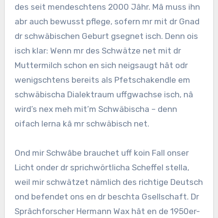
des seit mendeschtens 2000 Jâhr. Mâ muss ihn
abr auch bewusst pflege, sofern mr mit dr Gnad
dr schwäbischen Geburt gsegnet isch. Denn ois
isch klar: Wenn mr des Schwätze net mit dr
Muttermilch schon en sich neigsaugt hât odr
wenigschtens bereits als Pfetschakendle em
schwäbischa Dialektraum uffgwachse isch, nâ
wird’s nex meh mit’m Schwäbischa – denn
oifach lerna kâ mr schwäbisch net.
Ond mir Schwâbe brauchet uff koin Fall onser
Licht onder dr sprichwörtlicha Scheffel stella,
weil mir schwätzet nämlich des richtige Deutsch
ond befendet ons en dr beschta Gsellschaft. Dr
Sprâchforscher Hermann Wax hât en de 1950er-