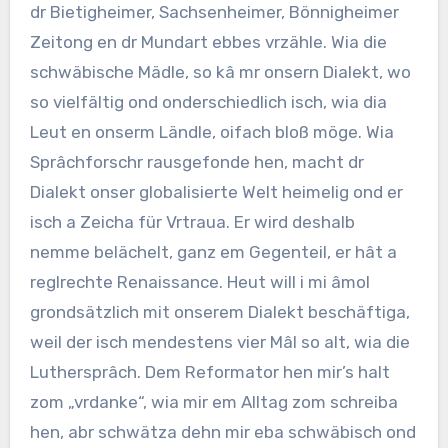
dr Bietigheimer, Sachsenheimer, Bönnigheimer
Zeitong en dr Mundart ebbes vrzähle. Wia die
schwäbische Mädle, so kâ mr onsern Dialekt, wo
so vielfältig ond onderschiedlich isch, wia dia
Leut en onserm Ländle, oifach bloß möge. Wia
Sprâchforschr rausgefonde hen, macht dr
Dialekt onser globalisierte Welt heimelig ond er
isch a Zeicha für Vrtraua. Er wird deshalb
nemme belächelt, ganz em Gegenteil, er hât a
reglrechte Renaissance. Heut will i mi âmol
grondsätzlich mit onserem Dialekt beschäftiga,
weil der isch mendestens vier Mâl so alt, wia die
Luthersprâch. Dem Reformator hen mir’s halt
zom „vrdanke“, wia mir em Alltag zom schreiba
hen, abr schwätza dehn mir eba schwäbisch ond